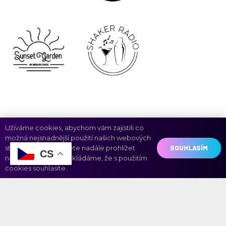
Užíváme cookies, abychom vám zajistili co
možná nejsnadnější použití našich webových
SOUHLASÍM
stránek. Pokud budete nadále prohlížet
CS
naše stránky předpokládáme, že s použitím
cookies souhlasíte.